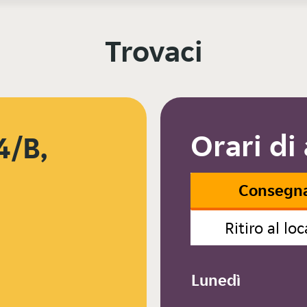
Trovaci
Orari di
4/B,
Consegn
Ritiro al loc
Lunedì