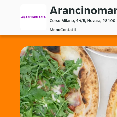
Passa
Arancinomani
al
contenuto
Corso Milano, 44/B, Novara, 28100
principale
Menu
Contatti