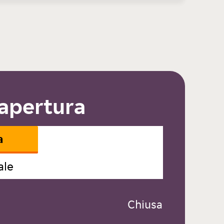
 apertura
a
ale
 Chiusa